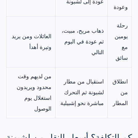
عودة إلى لشبونة
وعودة
رحلة
ذهاب مريح، مبيت،
يومين
العائلات ومن يريد
ثم عودة في اليوم
مع
وتيرة أهدأ
التالي
سائق
من لديهم وقت
انطلاق
استقبال من مطار
محدود ويريدون
من
لشبونة ثم التحرك
استغلال يوم
المطار
مباشرة نحو إشبيلية
الوصول
كم التكلفة؟ أسعار النقل من لشبونة