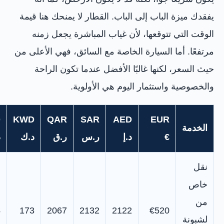
يفقدك ميزة الباب إلى الباب. القطار لا يمنحك هنا قيمة
الوقت التي تتوقعها، لأن غياب المباشرة يجعل زمنه
مرتفعًا. أما السيارة الخاصة مع السائق، فهي الأعلى من
حيث السعر، لكنها غالبًا الأفضل عندما تكون الراحة
والخصوصية واستثمار اليوم هي الأولوية.
D
KWD
QAR
SAR
AED
EUR
الخدمة
€
د.إ
ر.س
ر.ق
د.ك
د
نقل
خاص
من
4
173
2067
2132
2122
€520
لشبونة