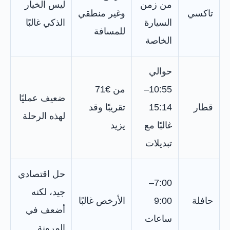
من زمن
ليس الخيار
تاكسي
وغير منطقي
السيارة
الذكي غالبًا
للمسافة
الخاصة
حوالي
10:55–
من €71
ضعيف عمليًا
قطار
15:14
تقريبًا وقد
لهذه الرحلة
غالبًا مع
يزيد
تبديلات
حل اقتصادي
7:00–
جيد، لكنه
حافلة
9:00
الأرخص غالبًا
أضعف في
ساعات
المرونة