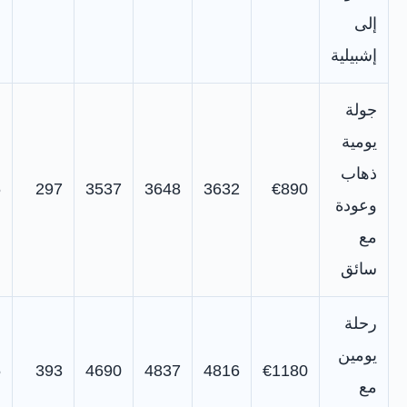
إلى
إشبيلية
جولة
يومية
ذهاب
6
297
3537
3648
3632
€890
وعودة
مع
سائق
رحلة
يومين
5
393
4690
4837
4816
€1180
مع