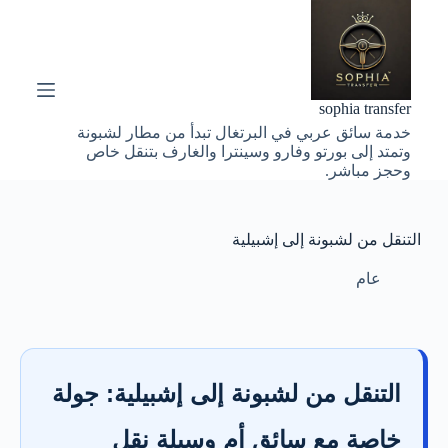
ا
ل
ت
ج
ا
sophia transfer
و
خدمة سائق عربي في البرتغال تبدأ من مطار لشبونة
ز
وتمتد إلى بورتو وفارو وسينترا والغارف بتنقل خاص
إ
وحجز مباشر.
ل
ى
ا
ل
التنقل من لشبونة إلى إشبيلية
م
ح
عام
ت
و
ى
التنقل من لشبونة إلى إشبيلية: جولة
خاصة مع سائق أم وسيلة نقل